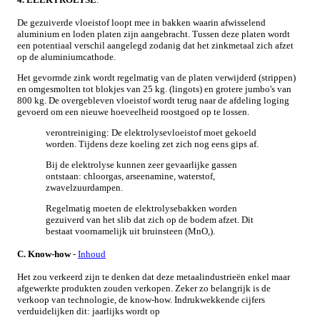
De gezuiverde vloeistof loopt mee in bakken waarin afwisselend
aluminium en loden platen zijn aangebracht. Tussen deze platen wordt
een potentiaal verschil aangelegd zodanig dat het zinkmetaal zich afzet
op de aluminiumcathode.
Het gevormde zink wordt regelmatig van de platen verwijderd (strippen)
en omgesmolten tot blokjes van 25 kg. (lingots) en grotere jumbo's van
800 kg. De overgebleven vloeistof wordt terug naar de afdeling loging
gevoerd om een nieuwe hoeveelheid roostgoed op te lossen.
verontreiniging: De elektrolysevloeistof moet gekoeld
worden. Tijdens deze koeling zet zich nog eens gips af.
Bij de elektrolyse kunnen zeer gevaarlijke gassen
ontstaan: chloorgas, arseenamine, waterstof,
zwavelzuurdampen.
Regelmatig moeten de elektrolysebakken worden
gezuiverd van het slib dat zich op de bodem afzet. Dit
bestaat voornamelijk uit bruinsteen (MnO,).
C. Know-how
-
Inhoud
Het zou verkeerd zijn te denken dat deze metaalindustrieën enkel maar
afgewerkte produkten zouden verkopen. Zeker zo belangrijk is de
verkoop van technologie, de know-how. Indrukwekkende cijfers
verduidelijken dit: jaarlijks wordt op