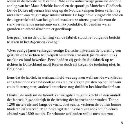
waren in de tweede helft van de 19de eeuw industrierijp gemaakt door de
aanleg van het Maas-Schelde-kanaal en de spoorlijn München-Gladbach.
Dat de Duitse nijveraars hun oog op de Noorderkempen lieten vallen lag
niet alleen aan de gunstige infrastruktuur. De lage bevolkingsdichtheid en
de uitgestrektheid van het gebied maakten ze uiterst geschikt voor de
sterk vervuilende arsenicum- en zink- produktie. Bovendien waren
gronden en arbeidskrachten er goedkoop.
Een paar jaar na de oprichting van de fabriek stond het volgende bericht
te lezen in het
Algemeen Belang:
"Over eenige jaren verkregen eenige Duitsche nijveraars de toelating een
gesticht op te richten te Overpelt waar men arse-niek (acide arsenieux)
maakte en lood bewerkte. Eerst hadden zij gedacht die fabriek op te
richten in Duitschland nabij Keulen doch zij kregen de toelating niet. In
België wel.
Eens dat de fabriek in werkzaamheid was zag men welhaast de werklieden
aangetast door vreemdsoortige ziekten, ze kregen puisten op het lichaam
en in de neusgaten; andere kenteekens nog duidden het bloedbederf aan.
Daarbij, de rook uit de fabriek vernietigde alle groeikracht in den omtrek
der fabriek, bijzonderlijk in de richting der heerschende winden. Tot op
1200 meters afstand langs de vaart, oostwaarts, verloren de bomen hunne
bladeren en stierven. Men bestatigd den invloed van rook tot op eenen
afstand van 1800 meters. De schoone weilanden welke men met zoo-
5