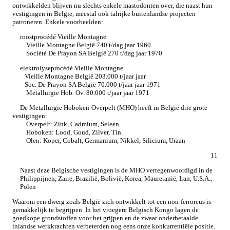
ontwikkelden blijven nu slechts enkele mastodonten over, die naast hun
vestigingen in België, meestal ook talrijke buitenlandse projecten
patroneren. Enkele voorbeelden:
roostprocédé Vieille Montagne
Vieille Montagne België 740 t/dag jaar 1960
Société De Prayon SA België 270 t/dag jaar 1970
elektrolyseprocédé Vieille Montagne
Vieille Montagne België 203.000 t/jaar jaar
Soc. De Prayon SA België 70.000 t/jaar jaar 1971
Metallurgie Hob. Ov. 80.000 t/jaar jaar 1971
De Metallurgie Hoboken-Overpelt (MHO) heeft in België drie grote
vestigingen:
Overpelt: Zink, Cadmium, Seleen.
Hoboken: Lood, Goud, Zilver, Tin.
Olen: Koper, Cobalt, Germanium, Nikkel, Silicium, Uraan
11
Naast deze Belgische vestigingen is de MHO vertegenwoordigd in de
Philippijnen, Zaire, Brazilië, Bolivië, Korea, Mauretanië, Iran, U.S.A.,
Polen
Waarom een dwerg zoals België zich ontwikkelt tot een non-ferroreus is
gemakkelijk te begrijpen. In het vroegere Belgisch Kongo lagen de
goedkope grondstoffen voor het grijpen en de zwaar onderbetaalde
inlandse werkkrachten verbeterden nog eens onze konkurrentiële positie.