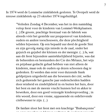
7
In 1974 werd de Lommelse zinkfabriek gesloten. Te Overpelt werd de
nieuwe zinkfabriek op 23 oktober 1974 ingehuldigd.
"Verleden Zondag 4 December, was het in den namiddag
volop feest voor de kinderen van Lommel-Werkplaatsen.
(...) De groote, prachtige feestzaal van de fabriek was
alreeds vóór het gestelde uur proppensvol van kinderen,
ouders en andere toeschouwers, die deze plechtigheid
wilden bijwonen. Op een bepaald uur deed de goede Sint
en zijn gevolg statig zijn intrede in de zaal, onder het
gejuich en gejubel der kleinen en der menigte. (...) Ja, wat
aan dit feest bijzondere aantrekkelijkheid bijzette, was dat
de beheerders en bestuurders der Cie des Métaux, het wijs
en prijsbaar gedacht gehad hebben van niet alleen de
kinderen, maar ook de ouders op dezen schoonen dag te
gedenken. Er werden dan eerst voor duizende frank
geldprijzen uitgedeeld aan die bewoners der cité, welke
zich gedurende het gansche jaar onderscheiden hadden
door reinheid en zindelijkheid in en buiten het huis, door
het best en met de meeste vrucht hunnen hof en akker te
bewerken, door een goed verzorgde kinderopvoeding ; in
één woord, door een vrome, oppassende en ordelievende
citébewoner te zijn.
(...)
De fanfare sloot het feest met een krachtige "Brabançonne"