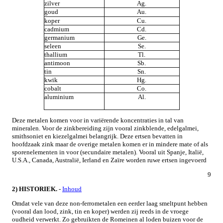
zilver
Ag.
goud
Au.
koper
Cu.
cadmium
Cd.
germanium
Ge.
seleen
Se.
thallium
Tl.
antimoon
Sb.
tin
Sn.
kwik
Hg.
cobalt
Co.
aluminium
Al.
Deze metalen komen voor in variërende koncentraties in tal van
mineralen. Voor de zinkbereiding zijn vooral zinkblende, edelgalmei,
smithsoniet en kiezelgalmei belangrijk. Deze ertsen bevatten in
hoofdzaak zink maar de overige metalen komen er in mindere mate of als
sporenelementen in voor (secundaire metalen). Vooral uit Spanje, Italië,
U.S.A., Canada, Australië, Ierland en Zaïre worden ruwe ertsen ingevoerd
9
2) HISTORIEK.
-
Inhoud
Omdat vele van deze non-ferrometalen een eerder laag smeltpunt hebben
(vooral dan lood, zink, tin en koper) werden zij reeds in de vroege
oudheid verwerkt. Zo gebruikten de Romeinen al loden buizen voor de