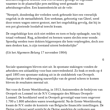
waarmee in de plaatselijke pers melding werd gemaakt van
arbeidsongevallen. Een krantenbericht uit de vele:
"Neerpelt, donderdag der verleden week gebeurde hier een vreeselijk
ongeluk in de metaalfabriek. Een werkman, geboortig van Gheel, werd
door eenen wagen omver gestoot, met het ongelukkig gevolg, dat hij in
een pot gloeiende loodafval terecht kwam.
De ongelukkige kon zich niet redden en toen er hulp opdaagde, was hij
totaal verbrand. Rug, achterdeel en beenen waren slechts eene wonde.
Spoedig werden twee dokters bijgeroepen die hem verpleegden, doch zoo
men denken kan, is zijn toestand uiterst bedenkelijke"
(Uit het
Algemeen Belang
17 november 1904)
6
Sociale spanningen bleven niet uit. In spontane stakingen vonden de
arbeiders een uitlaatklep voor hun ontevredenheid. Zo brak er reeds op 4
april 1895 een spontane staking uit in de zinkfabriek van Overpelt.
Aangezien de vakbeweging nauwelijks van de grond scheen te komen
bleven de resultaten meestal uit.
Net voor de Eerste Wereldoorlog, in 1913, fusioneerden de bedrijven van
Overpelt en Lommel tot de N.V. Compagnie des Métaux Overpelt-
Lommel. De hoofdzetel werd in Overpelt gevestigd waar toen ongeveer
1.700 a 1.800 arbeiders waren tewerkgesteld. Na de Eerste Wereldoorlog
kwam de N.V. onder de kontrole van Belgische financiële instellingen. De
Duitse verliezer werd verplicht de Duitse aandelen de verkopen aan