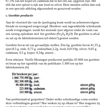
97,5% van het koper en cadmium dat in het erts zat, opgelost zijn. Het
slib dat niet oplost is rijk aan lood en zilver. Deze metalen zullen dan ook
in een speciale afdeling afgezonderd en gezuiverd worden.
c. Goethite productie
Aan de vloeistof die van de ijzerloging komt wordt nu achtereenvolgens
blende en roostgoed toegevoegd. Hierdoor -wat ingewikkelde scheikunde
wordt overgeslagen- wordt het storende ijzer afgezet onder de vorm van
een weinig oplosbare stof: het goethite (Fe
0
.H
O). Dit goethite is afval
2
3
2
en zal op de fabrieksterreinen (of elders?) gestort worden.
Goethite bevat tal van gevaarlijke stoffen. Eén kg. goethite bevat 41,35 g.
ijzer;8,5 g. zink; 0,75 g. zinksulfaat;2,2g. lood, 0,0119g. zilver; 0,05 g.
cadmium; 0,5 g. koper; 0,54g. arseen...
Even rekenen. Vieille Montagne produceert jaarlijks 45.000 ton goethite
en bezat op het ogenblik van de publikatie 3.300 ton op het
fabrieksterrein (4).
Van probleemafval gesproken! Onder welke scheikundige vorm worden
deze verbindingen gestort? Hoe werken zij op elkaar in? Hoe reageren zij
op de langdurige aanwezigheid van zuurstof, water en zuren? Hoe