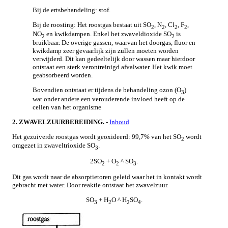
Bij de ertsbehandeling: stof.
Bij de roosting: Het roostgas bestaat uit SO
, N
, Cl
, F
,
2
2
2
2
NO
en kwikdampen. Enkel het zwaveldioxide SO
is
2
2
bruikbaar. De overige gassen, waarvan het doorgas, fluor en
kwikdamp zeer gevaarlijk zijn zullen moeten worden
verwijderd. Dit kan gedeeltelijk door wassen maar hierdoor
ontstaat een sterk verontreinigd afvalwater. Het kwik moet
geabsorbeerd worden.
Bovendien ontstaat er tijdens de behandeling ozon (O
)
3
wat onder andere een verouderende invloed heeft op de
cellen van het organisme
2. ZWAVELZUURBEREIDING.
-
Inhoud
Het gezuiverde roostgas wordt geoxideerd: 99,7% van het SO
wordt
2
omgezet in zwaveltrioxide SO
.
3
2SO
+ O
^ SO
.
2
2
3
Dit gas wordt naar de absorptietoren geleid waar het in kontakt wordt
gebracht met water. Door reaktie ontstaat het zwavelzuur.
SO
+ H
O ^ H
SO
.
3
2
2
4