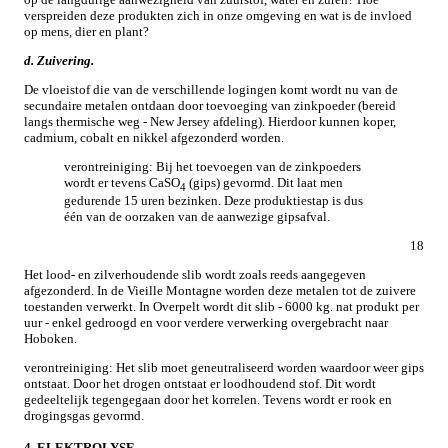
verspreiden deze produkten zich in onze omgeving en wat is de invloed
op mens, dier en plant?
d. Zuivering.
De vloeistof die van de verschillende logingen komt wordt nu van de
secundaire metalen ontdaan door toevoeging van zinkpoeder (bereid
langs thermische weg - New Jersey afdeling). Hierdoor kunnen koper,
cadmium, cobalt en nikkel afgezonderd worden.
verontreiniging: Bij het toevoegen van de zinkpoeders
wordt er tevens CaSO
(gips) gevormd. Dit laat men
4
gedurende 15 uren bezinken. Deze produktiestap is dus
één van de oorzaken van de aanwezige gipsafval.
18
Het lood- en zilverhoudende slib wordt zoals reeds aangegeven
afgezonderd. In de Vieille Montagne worden deze metalen tot de zuivere
toestanden verwerkt. In Overpelt wordt dit slib - 6000 kg. nat produkt per
uur - enkel gedroogd en voor verdere verwerking overgebracht naar
Hoboken.
verontreiniging: Het slib moet geneutraliseerd worden waardoor weer gips
ontstaat. Door het drogen ontstaat er loodhoudend stof. Dit wordt
gedeeltelijk tegengegaan door het korrelen. Tevens wordt er rook en
drogingsgas gevormd.
4. ELEKTROLYSE
.