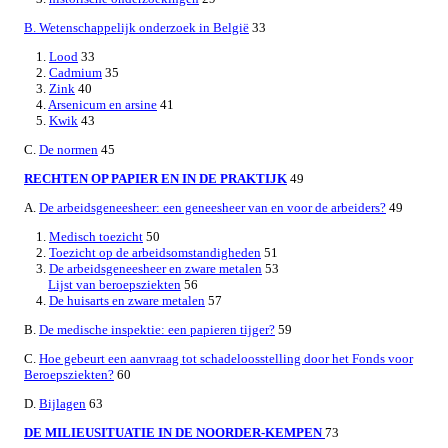
B. Wetenschappelijk onderzoek in België
33
1.
Lood
33
2.
Cadmium
35
3.
Zink
40
4.
Arsenicum en arsine
41
5.
Kwik
43
C.
De normen
45
RECHTEN OP PAPIER EN IN DE PRAKTIJK
49
A.
De arbeidsgeneesheer: een geneesheer van en voor de arbeiders?
49
1.
Medisch toezicht
50
2.
Toezicht op de arbeidsomstandigheden
51
3.
De arbeidsgeneesheer en zware metalen
53
Lijst van beroepsziekten
56
4.
De huisarts en zware metalen
57
B.
De medische inspektie: een papieren tijger?
59
C.
Hoe gebeurt een aanvraag tot schadeloosstelling door het Fonds voor
Beroepsziekten?
60
D.
Bijlagen
63
DE MILIEUSITUATIE IN DE NOORDER-KEMPEN
73