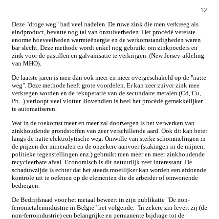
12
Deze "droge weg" had veel nadelen. De ruwe zink die men verkreeg als
eindproduct, bevatte nog tal van onzuiverheden. Het procédé vereiste
enorme hoeveelheden warmteënergie en de werkomstandigheden waren
bar slecht. Deze methode wordt enkel nog gebruikt om zinkpoeders en
zink voor de pastillen en galvanisatie te verkrijgen. (New Jersey-afdeling
van MHO).
De laatste jaren is men dan ook meer en meer overgeschakeld op de "natte
weg". Deze methode heeft grote voordelen. Er kan zeer zuiver zink mee
verkregen worden en de rekuperatie van de secundaire metalen (Cd, Cu,
Pb...) verloopt veel vlotter. Bovendien is heel het procédé gemakkelijker
te automatiseren.
Wat in de toekomst meer en meer zal doorwegen is het verwerken van
zinkhoudende grondstoffen van zeer verschillende aard. Ook dit kan beter
langs de natte elektrolytische weg. Omwille van sterke schommelingen in
de prijzen der mineralen en de onzekere aanvoer (stakingen in de mijnen,
politieke tegenstellingen enz.) gebruikt men meer en meer zinkhoudende
recycleerbare afval. Economisch is dit natuurlijk zeer interessant. De
schaduwzijde is echter dat het steeds moeilijker kan worden een afdoende
kontrole uit te oefenen op de elementen die de arbeider of omwonende
bedreigen.
De Bedrijfsraad voor het metaal beweert in zijn publikatie "De non-
ferrometalenindustrie in België" het volgende: "In zekere zin levert zij (de
non-ferroindustrie) een belangrijke en permanente bijdrage tot de