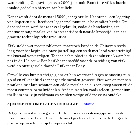
waterleiding. Opgravingen van 2000 jaar oude Romeinse villa's brachten
intakte gedeelten hiervan aan het licht.
Koper wordt door de mens al 5000 jaar gebruikt. Het brons - een legering
van koper en tin - heeft een lager smeltpunt en is bovendien harder. Om
deze redenen werd het zeer veel gebruikt, zodat de beschaving een
enorme sprong maakte van het steentijdperk naar de bronstijd: één der
grootste technologische revoluties.
Zink stelde wat meer problemen, maar toch konden de Chinezen reeds
lang voor het begin van onze jaartelling een sterk met lood verontreinigd
zinkmetaal vervaardigen. Tot een echte bloei in deze industrie kwam het
pas in de 19e eeuw. Een bruikbaar procédé voor de bereiding van zink
werd op punt gesteld door de Luikenaar Dony.
Omwille van hun prachtige glans en hun weerstand tegen aantasting zijn
goud en zilver altijd zeer begeerde metalen geweest. Vrouwen en mannen
pronkten met hun schatten aan edele metalen en al zeer vroeg waren zij de
meest courante betaalmiddelen. Andere metalen zoals seleen, germanium,
thallium enz. zijn zeldzaam en werden vorige of deze eeuw ontdekt.
3) NON-FERROMETALEN IN BELGIE.
-
Inhoud
Belgie verwierf al vroeg in de 19de eeuw een eersterangspositie in de
non-ferrosector. De onderstaande inzet geeft een beeld van de Belgische
positie op wereld- en op Europees vlak
10