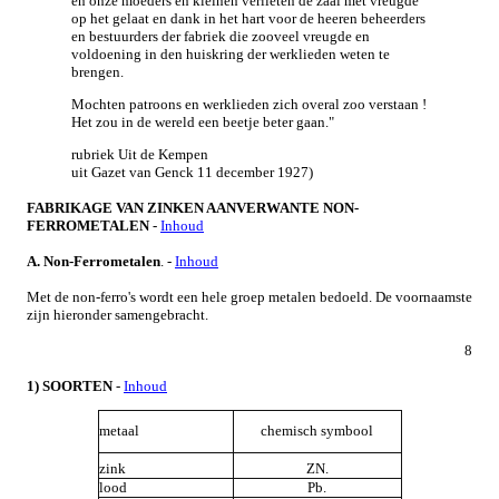
en onze moeders en kleinen verlieten de zaal met vreugde
op het gelaat en dank in het hart voor de heeren beheerders
en bestuurders der fabriek die zooveel vreugde en
voldoening in den huiskring der werklieden weten te
brengen.
Mochten patroons en werklieden zich overal zoo verstaan !
Het zou in de wereld een beetje beter gaan."
rubriek Uit de Kempen
uit Gazet van Genck 11 december 1927)
FABRIKAGE VAN ZINKEN AANVERWANTE NON-
FERROMETALEN
-
Inhoud
A. Non-Ferrometalen
.
-
Inhoud
Met de non-ferro's wordt een hele groep metalen bedoeld. De voornaamste
zijn hieronder samengebracht.
8
1) SOORTEN
-
Inhoud
metaal
chemisch symbool
zink
ZN.
lood
Pb.