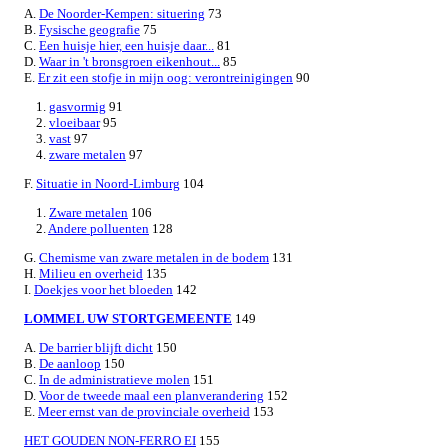
A.
De Noorder-Kempen: situering
73
B.
Fysische geografie
75
C.
Een huisje hier, een huisje daar...
81
D.
Waar in 't bronsgroen eikenhout...
85
E.
Er zit een stofje in mijn oog: verontreinigingen
90
1.
gasvormig
91
2.
vloeibaar
95
3.
vast
97
4.
zware metalen
97
F.
Situatie in Noord-Limburg
104
1.
Zware metalen
106
2.
Andere polluenten
128
G.
Chemisme van zware metalen in de bodem
131
H.
Milieu en overheid
135
I.
Doekjes voor het bloeden
142
LOMMEL UW STORTGEMEENTE
149
A.
De barrier blijft dicht
150
B.
De aanloop
150
C.
In de administratieve molen
151
D.
Voor de tweede maal een planverandering
152
E.
Meer ernst van de provinciale overheid
153
HET GOUDEN NON-FERRO EI
155