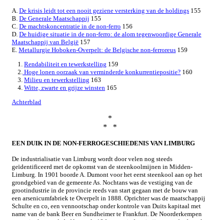
A.
De krisis leidt tot een nooit geziene versterking van de holdings
155
B.
De Generale Maatschappij
155
C.
De machtskoncentratie in de non-ferro
156
D.
De huidige situatie in de non-ferro: de alom tegenwoordige Generale
Maatschappij van België
157
E.
Metallurgie Hoboken-Overpelt: de Belgische non-ferroreus
159
1.
Rendabiliteit en tewerkstelling
159
2.
Hoge lonen oorzaak van verminderde konkurrentiepositie?
160
3.
Milieu en tewerkstelling
163
4.
Witte, zwarte en grijze winsten
165
Achterblad
*
* *
EEN DUIK IN DE
NON-FERROGESCHIEDENIS VAN LIMBURG
De industrialisatie van Limburg wordt door velen nog steeds
geïdentificeerd met de opkomst van de steenkoolmijnen in Midden-
Limburg. In 1901 boorde A. Dumont voor het eerst steenkool aan op het
grondgebied van de gemeente As. Nochtans was de vestiging van de
grootindustrie in de provincie reeds van start gegaan met de bouw van
een arsenicumfabriek te Overpelt in 1888. Oprichter was de maatschappij
Schulte en co, een vennootschap onder kontrole van Duits kapitaal met
name van de bank Beer en Sundheimer te Frankfurt. De Noorderkempen