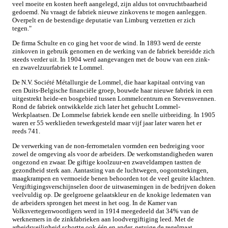
veel moeite en kosten heeft aangelegd, zijn aldus tot onvruchtbaarheid
gedoemd. Nu vraagt de fabriek nieuwe zinkovens te mogen aanleggen.
Overpelt en de bestendige deputatie van Limburg verzetten er zich
tegen."
De firma Schulte en co ging het voor de wind. In 1893 werd de eerste
zinkoven in gebruik genomen en de werking van de fabriek bereidde zich
steeds verder uit. In 1904 werd aangevangen met de bouw van een zink-
en zwavelzuurfabriek te Lommel.
De N.V. Société Métallurgie de Lommel, die haar kapitaal ontving van
een Duits-Belgische financiële groep, bouwde haar nieuwe fabriek in een
uitgestrekt heide-en bosgebied tussen Lommelcentrum en Stevensvennen.
Rond de fabriek ontwikkelde zich later het gehucht Lommel-
Werkplaatsen. De Lommelse fabriek kende een snelle uitbreiding. In 1905
waren er 55 werklieden tewerkgesteld maar vijf jaar later waren het er
reeds 741.
De verwerking van de non-ferrometalen vormden een bedreiging voor
zowel de omgeving als voor de arbeiders. De werkomstandigheden waren
ongezond en zwaar. De giftige koolzuur-en zwaveldampen tastten de
gezondheid sterk aan. Aantasting van de luchtwegen, oogontstekingen,
maagkrampen en vermoeide benen behoorden tot de veel geuite klachten.
Vergiftigingsverschijnselen door de uitwasemingen in de bedrijven doken
veelvuldig op. De geelgroene gelaatskleur en de knokige ledematen van
de arbeiders sprongen het meest in het oog. In de Kamer van
Volksvertegenwoordigers werd in 1914 meegedeeld dat 34% van de
werknemers in de zinkfabrieken aan loodvergiftiging leed. Met de
arbeidsveiligheid schortte ook één en ander, getuige de regelmaat