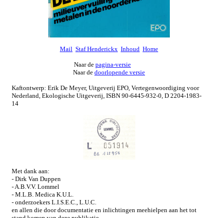
Mail
Staf Henderickx
Inhoud
Home
Naar de
pagina-versie
Naar de
doorlopende versie
Kaftontwerp: Erik De Meyer, Uitgeverij EPO, Vertegenwoordiging voor
Nederland, Ekologische Uitgeverij, ISBN 90-6445-932-0, D 2204-1983-
14
Met dank aan:
- Dirk Van Duppen
- A.B.V.V. Lommel
- M.L.B. Medica K.U.L.
- onderzoekers L.I.S.E.C., L.U.C.
en allen die door documentatie en inlichtingen meehielpen aan het tot
stand komen van deze publikatie.