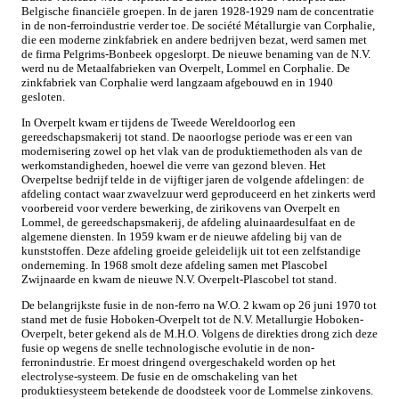
Belgische financiële groepen. In de jaren 1928-1929 nam de concentratie
in de non-ferroindustrie verder toe. De société Métallurgie van Corphalie,
die een moderne zinkfabriek en andere bedrijven bezat, werd samen met
de firma Pelgrims-Bonbeek opgeslorpt. De nieuwe benaming van de N.V.
werd nu de Metaalfabrieken van Overpelt, Lommel en Corphalie. De
zinkfabriek van Corphalie werd langzaam afgebouwd en in 1940
gesloten.
In Overpelt kwam er tijdens de Tweede Wereldoorlog een
gereedschapsmakerij tot stand. De naoorlogse periode was er een van
modernisering zowel op het vlak van de produktiemethoden als van de
werkomstandigheden, hoewel die verre van gezond bleven. Het
Overpeltse bedrijf telde in de vijftiger jaren de volgende afdelingen: de
afdeling contact waar zwavelzuur werd geproduceerd en het zinkerts werd
voorbereid voor verdere bewerking, de zirikovens van Overpelt en
Lommel, de gereedschapsmakerij, de afdeling aluinaardesulfaat en de
algemene diensten. In 1959 kwam er de nieuwe afdeling bij van de
kunststoffen. Deze afdeling groeide geleidelijk uit tot een zelfstandige
onderneming. In 1968 smolt deze afdeling samen met Plascobel
Zwijnaarde en kwam de nieuwe N.V. Overpelt-Plascobel tot stand.
De belangrijkste fusie in de non-ferro na W.O. 2 kwam op 26 juni 1970 tot
stand met de fusie Hoboken-Overpelt tot de N.V. Metallurgie Hoboken-
Overpelt, beter gekend als de M.H.O. Volgens de direkties drong zich deze
fusie op wegens de snelle technologische evolutie in de non-
ferronindustrie. Er moest dringend overgeschakeld worden op het
electrolyse-systeem. De fusie en de omschakeling van het
produktiesysteem betekende de doodsteek voor de Lommelse zinkovens.