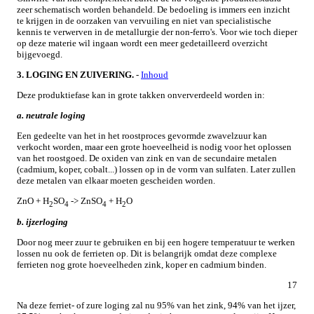
zeer schematisch worden behandeld. De bedoeling is immers een inzicht
te krijgen in de oorzaken van vervuiling en niet van specialistische
kennis te verwerven in de metallurgie der non-ferro's. Voor wie toch dieper
op deze materie wil ingaan wordt een meer gedetailleerd overzicht
bijgevoegd.
3. LOGING EN ZUIVERING.
-
Inhoud
Deze produktiefase kan in grote takken onververdeeld worden in:
a. neutrale loging
Een gedeelte van het in het roostproces gevormde zwavelzuur kan
verkocht worden, maar een grote hoeveelheid is nodig voor het oplossen
van het roostgoed. De oxiden van zink en van de secundaire metalen
(cadmium, koper, cobalt...) lossen op in de vorm van sulfaten. Later zullen
deze metalen van elkaar moeten gescheiden worden.
ZnO + H
SO
-> ZnSO
+ H
O
2
4
4
2
b. ijzerloging
Door nog meer zuur te gebruiken en bij een hogere temperatuur te werken
lossen nu ook de ferrieten op. Dit is belangrijk omdat deze complexe
ferrieten nog grote hoeveelheden zink, koper en cadmium binden.
17
Na deze ferriet- of zure loging zal nu 95% van het zink, 94% van het ijzer,