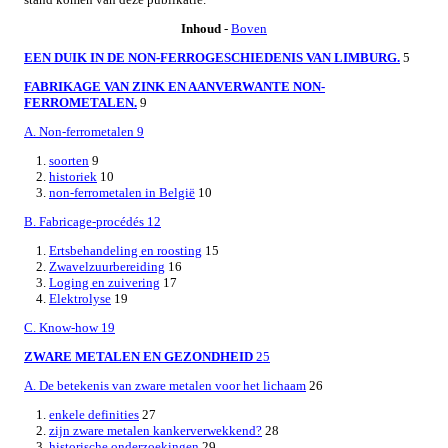
Inhoud
-
Boven
EEN DUIK IN DE NON-FERROGESCHIEDENIS VAN LIMBURG.
5
FABRIKAGE VAN ZINK EN AANVERWANTE NON-
FERROMETALEN.
9
A. Non-ferrometalen 9
1.
soorten
9
2.
historiek
10
3.
non-ferrometalen in België
10
B. Fabricage-procédés 12
1.
Ertsbehandeling en roosting
15
2.
Zwavelzuurbereiding
16
3.
Loging en zuivering
17
4.
Elektrolyse
19
C. Know-how 19
ZWARE METALEN EN GEZONDHEID
25
A. De betekenis van zware metalen voor het lichaam
26
1.
enkele definities
27
2.
zijn zware metalen kankerverwekkend?
28
3.
historische onderzoekingen
29