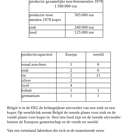
productie gezamelijke non-ferrometalen 1978
1.500.000 ton.
productie ruwe
505.000 ton
metalen 1978 koper
zink
240.000 ton
lood
125.000 ton
productiecapaciteit
Europa
wereld
totaal non-ferro
1
6
zink
2
6
tin
2
11
zilver
2
lood
4
kobalt
1
1
germanium
1
1
België is in de EEG de belangrijkste uitvoerder van ruw zink en ruw
koper. Op wereldvlak neemt België de tweede plaats voor zink en de
vierde plaats voor koper in. Voor ruw lood zijn we de tweede uitvoerder
binnen de Europese gemeenschap en de vierde ter wereld.
Van een twintigtal fabrieken die zich in de negentiende eeuw