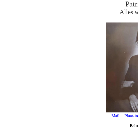
Patr
Alles 
Mail
Plaat-i
Belu