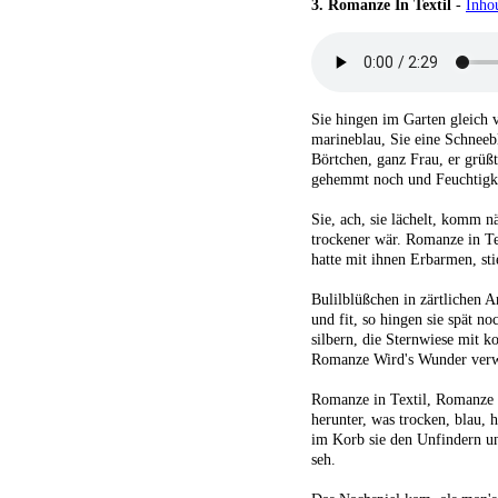
3.
Romanze In Textil
-
Inho
Sie hingen im Garten gleich v
marineblau, Sie eine Schneebl
Börtchen, ganz Frau, er grüßt
gehemmt noch und Feuchtigke
Sie, ach, sie lächelt, komm n
trockener wär. Romanze in Te
hatte mit ihnen Erbarmen, sti
Bulilblüßchen in zärtlichen 
und fit, so hingen sie spät 
silbern, die Sternwiese mit ko
Romanze Wird's Wunder verw
Romanze in Textil, Romanze i
herunter, was trocken, blau, 
im Korb sie den Unfindern u
seh.