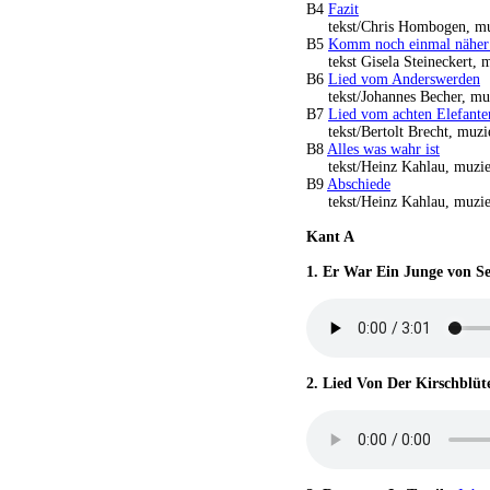
B4
Fazit
tekst/Chris Hombogen, mu
B5
Komm noch einmal näher
tekst Gisela Steineckert, 
B6
Lied vom Anderswerden
tekst/Johannes Becher, mu
B7
Lied vom achten Elefante
tekst/Bertolt Brecht, muzi
B8
Alles was wahr ist
tekst/Heinz Kahlau, muzie
B9
Abschiede
tekst/Heinz Kahlau, muzie
Kant A
1.
Er War Ein Junge von Se
2.
Lied Von Der Kirschblüt