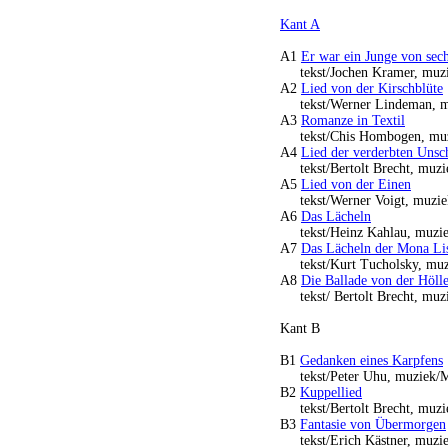
Kant A
A1
Er war ein Junge von sech
tekst/Jochen Kramer, muzi
A2
Lied von der Kirschblüte
tekst/Werner Lindeman, m
A3
Romanze in Textil
tekst/Chis Hombogen, muz
A4
Lied der verderbten Unsc
tekst/Bertolt Brecht, muzi
A5
Lied von der Einen
tekst/Werner Voigt, muzie
A6
Das Lächeln
tekst/Heinz Kahlau, muziek
A7
Das Lächeln der Mona Li
tekst/Kurt Tucholsky, muz
A8
Die Ballade von der Höll
tekst/ Bertolt Brecht, muz
Kant B
B1
Gedanken eines Karpfens
tekst/Peter Uhu, muziek/M
B2
Kuppellied
tekst/Bertolt Brecht, muzie
B3
Fantasie von Übermorgen
tekst/Erich Kästner, muzie