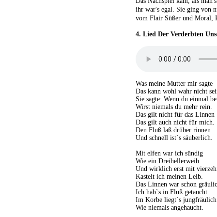
Das Nachspiel kam, als man's 
ihr war's egal. Sie ging von 
vom Flair Süßer und Moral, 
4
.
Lied Der Verderbten Uns
Was meine Mutter mir sagte
Das kann wohl wahr nicht sei
Sie sagte: Wenn du einmal bef
Wirst niemals du mehr rein.
Das gilt nicht für das Linnen
Das gilt auch nicht für mich.
Den Fluß laß drüber rinnen
Und schnell ist`s säuberlich.
Mit elfen war ich sündig
Wie ein Dreihellerweib.
Und wirklich erst mit vierze
Kasteit ich meinen Leib.
Das Linnen war schon gräuli
Ich hab`s in Fluß getaucht.
Im Korbe liegt`s jungfräulich
Wie niemals angehaucht.