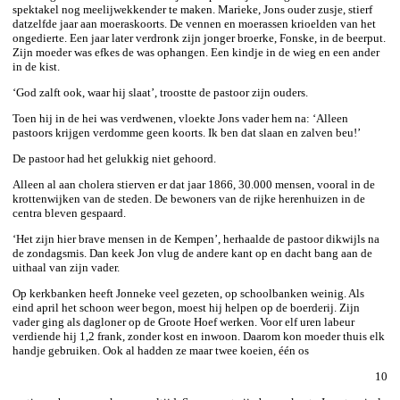
spektakel nog meelijwekkender te maken. Marieke, Jons ouder zusje, stierf
datzelfde jaar aan moeraskoorts. De vennen en moerassen krioelden van het
ongedierte. Een jaar later verdronk zijn jonger broerke, Fonske, in de beerput.
Zijn moeder was efkes de was ophangen. Een kindje in de wieg en een ander
in de kist.
‘God zalft ook, waar hij slaat’, troostte de pastoor zijn ouders.
Toen hij in de hei was verdwenen, vloekte Jons vader hem na: ‘Alleen
pastoors krijgen verdomme geen koorts. Ik ben dat slaan en zalven beu!’
De pastoor had het gelukkig niet gehoord.
Alleen al aan cholera stierven er dat jaar 1866, 30.000 mensen, vooral in de
krottenwijken van de steden. De bewoners van de rijke herenhuizen in de
centra bleven gespaard.
‘Het zijn hier brave mensen in de Kempen’, herhaalde de pastoor dikwijls na
de zondagsmis. Dan keek Jon vlug de andere kant op en dacht bang aan de
uithaal van zijn vader.
Op kerkbanken heeft Jonneke veel gezeten, op schoolbanken weinig. Als
eind april het schoon weer begon, moest hij helpen op de boerderij. Zijn
vader ging als dagloner op de Groote Hoef werken. Voor elf uren labeur
verdiende hij 1,2 frank, zonder kost en inwoon. Daarom kon moeder thuis elk
handje gebruiken. Ook al hadden ze maar twee koeien, één os
10