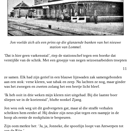
Jon voelde zich als een prins op die glanzende banken van het nieuwe
station van Lommel.
‘Dat is hier geen varkensstal’, riep de stationschef tegen een boerke dat
verstijfde van de schrik. Met een groepje van negen seizoenarbeiders troepten
11
ze samen. Elk had zijn gerief in een blauwe lijnwaden zak samengebonden
aan een stok: verse kleren, wat tabak en zeep. Nu lachten ze nog, maar ginder
was het zwoegen en zweten zolang het een beetje licht bleef.
‘Ik heb ooit in drie weken mijn kleren niet uitgehad. Bij die laatste boer
sliepen we in de koeienstal’, blufte nonkel Zjang.
Jon wou ook weg uit dit godvergeten gat, maar al die straffe verhalen
schrikten hem eerder af. Hij drukte zijn neus plat tegen een raampje in de
hoop als eerste de rookpluim te bespeuren.
Zijn oom merkte het: ‘Ja, ja, Jonneke, die spoorlijn loopt van Antwerpen tot
aan de Rijn.’