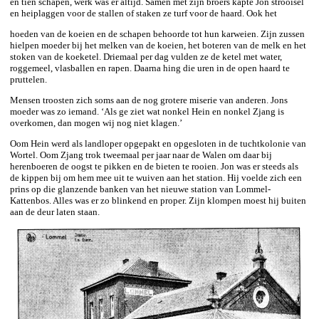
en tien schapen, werk was er altijd. Samen met zijn broers kapte Jon strooisel
en heiplaggen voor de stallen of staken ze turf voor de haard. Ook het
hoeden van de koeien en de schapen behoorde tot hun karweien. Zijn zussen
hielpen moeder bij het melken van de koeien, het boteren van de melk en het
stoken van de koeketel. Driemaal per dag vulden ze de ketel met water,
roggemeel, vlasballen en rapen. Daarna hing die uren in de open haard te
pruttelen.
Mensen troosten zich soms aan de nog grotere miserie van anderen. Jons
moeder was zo iemand. ‘Als ge ziet wat nonkel Hein en nonkel Zjang is
overkomen, dan mogen wij nog niet klagen.’
Oom Hein werd als landloper opgepakt en opgesloten in de tuchtkolonie van
Wortel. Oom Zjang trok tweemaal per jaar naar de Walen om daar bij
herenboeren de oogst te pikken en de bieten te rooien. Jon was er steeds als
de kippen bij om hem mee uit te wuiven aan het station. Hij voelde zich een
prins op die glanzende banken van het nieuwe station van Lommel-
Kattenbos. Alles was er zo blinkend en proper. Zijn klompen moest hij buiten
aan de deur laten staan.