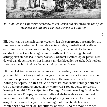
In 1860 liet Jon zijn eerste schreeuw in een lemen hut met strooien dak op de
Heuvelse Hei als zoon van een Lommelse dagloner.
9
Elk dorp was op zichzelf aangewezen en lag als een groene oase midden die
zandzee. Om zand en hei buiten de wei te houden, werd elk stuk weiland
omzoomd met een houtkant van els, hazelaar, beuk en eik. De boeren
overleefden met wat hun eigen land voortbracht. Alleen roggebrood,
aardappelen en boekweit, soms wat spek of boter kwamen op de plank. Met
de wol van de schapen en het linnen van vlas kleedden ze zich. Ook herders
zwierven met hun kudde schapen rond op die heivlakte.
Elf open bekken moesten de ouders van Jon voeden, maar dat was toen
gewoon. Moeder kloeg nooit, al kregen de kinderen meer kletsen dan eten.
De pastoors preekten, de boeren kweekten. Het was de wil van God. Kerk,
Koning en Kapitaal wikten en God beschikte. Want zelfs koningen stierven.
Op 75-jarige leeftijd overleed in de winter van 1865 de eerste Belgische
Koning Leopold I. Naast zijn nicht Koningin Victoria van Engeland en de
halve adel van Europa, begroetten zelfs enkele handelaars van Lommel
samen met een half miljoen Belgen de plechtige rouwstoet. De rijkelijk
aangeklede zwarte hengst van de koning hinkte achter de kist aan.
Kwatongen beweerden dat het strijdros opzettelijk werd gewond om het