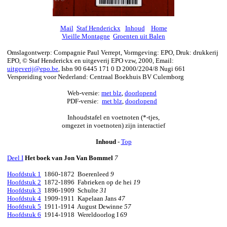
Mail
Staf Henderickx
Inhoud
Home
Vieille Montagne
Groenten uit Balen
Omslagontwerp: Compagnie Paul Verrept, Vormgeving: EPO, Druk: drukkerij
EPO, © Staf Henderickx en uitgeverij EPO vzw, 2000, Email:
uitgeverij@epo.be
,
Isbn 90 6445 171 0 D 2000/2204/8 Nugi 661
Verspreiding voor Nederland: Centraal Boekhuis BV Culemborg
Web-versie:
met blz
,
doorlopend
PDF-versie:
met blz
,
doorlopend
Inhoudstafel en voetnoten (*-tjes,
omgezet in voetnoten) zijn interactief
Inhoud
-
Top
Deel I
Het boek van Jon Van Bommel
7
Hoofdstuk 1
1860-1872 Boerenleed
9
Hoofdstuk 2
1872-1896 Fabrieken op de hei
19
Hoofdstuk 3
1896-1909 Schulte
31
Hoofdstuk 4
1909-1911 Kapelaan Jans
47
Hoofdstuk 5
1911-1914 August Dewinne
57
Hoofdstuk 6
1914-1918 Wereldoorlog I
69