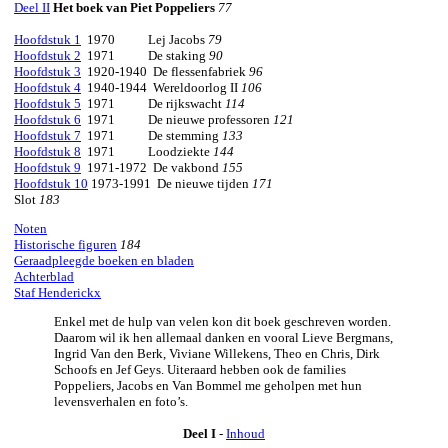
Deel II
Het boek van Piet Poppeliers
77
Hoofdstuk 1
1970 Lej Jacobs
79
Hoofdstuk 2
1971 De staking
90
Hoofdstuk 3
1920-1940 De flessenfabriek
96
Hoofdstuk 4
1940-1944 Wereldoorlog II
106
Hoofdstuk 5
1971 De rijkswacht
114
Hoofdstuk 6
1971 De nieuwe professoren
121
Hoofdstuk 7
1971 De stemming
133
Hoofdstuk 8
1971 Loodziekte
144
Hoofdstuk 9
1971-1972 De vakbond
155
Hoofdstuk 10
1973-1991 De nieuwe tijden
171
Slot
183
Noten
Historische figuren
184
Geraadpleegde boeken en bladen
Achterblad
Staf Henderickx
Enkel met de hulp van velen kon dit boek geschreven worden.
Daarom wil ik hen allemaal danken en vooral Lieve Bergmans,
Ingrid Van den Berk, Viviane Willekens, Theo en Chris, Dirk
Schoofs en Jef Geys. Uiteraard hebben ook de families
Poppeliers, Jacobs en Van Bommel me geholpen met hun
levensverhalen en foto’s.
Deel I
-
Inhoud