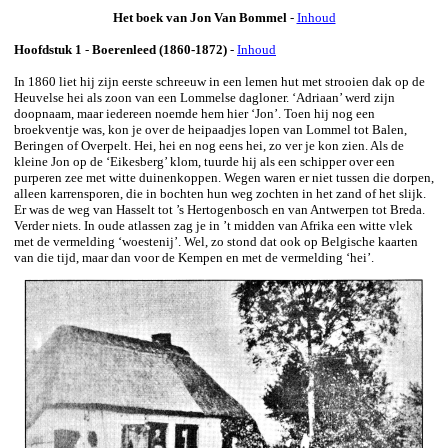
Het boek van Jon Van Bommel
-
Inhoud
Hoofdstuk 1
-
Boerenleed (1860-1872)
-
Inhoud
In 1860 liet hij zijn eerste schreeuw in een lemen hut met strooien dak op de
Heuvelse hei als zoon van een Lommelse dagloner. ‘Adriaan’ werd zijn
doopnaam, maar iedereen noemde hem hier ‘Jon’. Toen hij nog een
broekventje was, kon je over de heipaadjes lopen van Lommel tot Balen,
Beringen of Overpelt. Hei, hei en nog eens hei, zo ver je kon zien. Als de
kleine Jon op de ‘Eikesberg’ klom, tuurde hij als een schipper over een
purperen zee met witte duinenkoppen. Wegen waren er niet tussen die dorpen,
alleen karrensporen, die in bochten hun weg zochten in het zand of het slijk.
Er was de weg van Hasselt tot ’s Hertogenbosch en van Antwerpen tot Breda.
Verder niets. In oude atlassen zag je in ’t midden van Afrika een witte vlek
met de vermelding ‘woestenij’. Wel, zo stond dat ook op Belgische kaarten
van die tijd, maar dan voor de Kempen en met de vermelding ‘hei’.