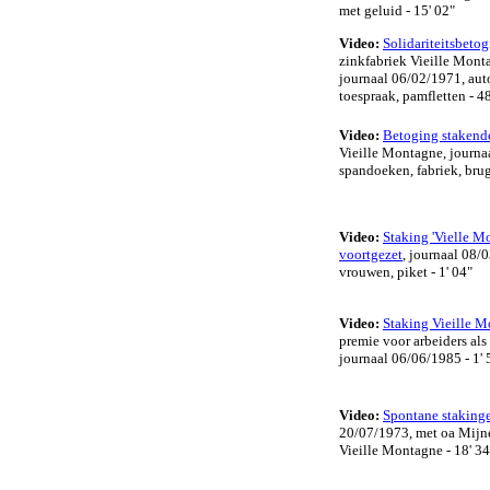
met geluid - 15' 02"
Video:
Solidariteitsbeto
zinkfabriek Vieille Mont
journaal 06/02/1971, aut
toespraak, pamfletten - 4
Video:
Betoging stakende
Vieille Montagne, journa
spandoeken, fabriek, brug
Video:
Staking 'Vielle M
voortgezet
, journaal 08/
vrouwen, piket - 1' 04"
Video:
Staking Vieille 
premie voor arbeiders al
journaal
06/06/1985 - 1' 
Video:
Spontane staking
20/07/1973, met oa Mijne
Vieille Montagne - 18' 34