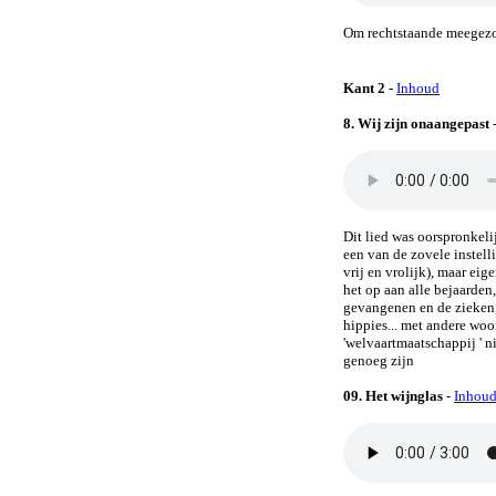
Om rechtstaande meegez
Kant 2
-
Inhoud
8. Wij zijn onaangepast
Dit lied was oorspronkeli
een van de zovele instel
vrij en vrolijk), maar eig
het op aan alle bejaarden
gevangenen en de zieken,
hippies... met andere woo
'welvaartmaatschappij ' n
genoeg zijn
09.
Het wijnglas
-
Inhou