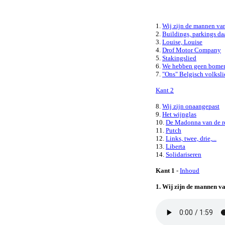
1.
Wij zijn de mannen va
2.
Buildings, parkings daa
3.
Louise, Louise
4.
Drof Motor Company
5.
Stakingslied
6.
We hebben geen bome
7.
"Ons" Belgisch volksli
Kant 2
8.
Wij zijn onaangepast
9.
Het wijnglas
10.
De Madonna van de r
11.
Putch
12.
Links, twee, drie,...
13.
Liberta
14.
Solidariseren
Kant 1
-
Inhoud
1. Wij zijn de mannen v