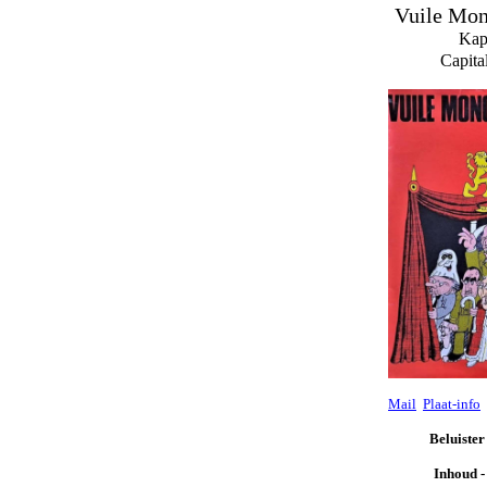
Vuile Mong
Kap
Capital
Mail
Plaat-info
Beluister
Inhoud