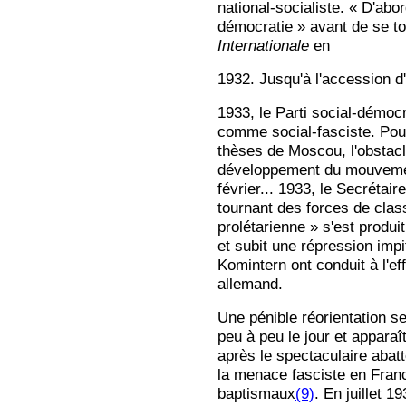
national-socialiste. « D'abo
démocratie » avant de se to
Internationale
en
1932. Jusqu'à l'accession d'
1933, le Parti social-démoc
comme social-fasciste. Pour
thèses de Moscou, l'obstacle
développement du mouvemen
février... 1933, le Secrétai
tournant des forces de class
prolétarienne » s'est produi
et subit une répression impi
Komintern ont conduit à l'
allemand.
Une pénible réorientation s
peu à peu le jour et appar
après le spectaculaire ab
la menace fasciste en Franc
baptismaux
(9)
. En juillet 