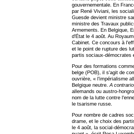
gouvernementale. En France,
par René Viviani, les sociali
Guesde devient ministre san
ministre des Travaux public
Armements. En Belgique, Em
d'État le 4 août. Au Royaum
Cabinet. Ce concours à l'eff
et le point de rupture des lu
partis sociaux-démocrates et
Pour des formations comme 
belge (POB), il s'agit de co
ouvrière, « l'impérialisme a
Belgique neutre.
A contrari
allemands ou austro-hongrois
nom de la lutte contre l'en
le tsarisme russe.
Pour nombre de cadres soci
drame, et le choix des part
le 4 août, la social-démocr
puant », écrit Rosa Luxemb