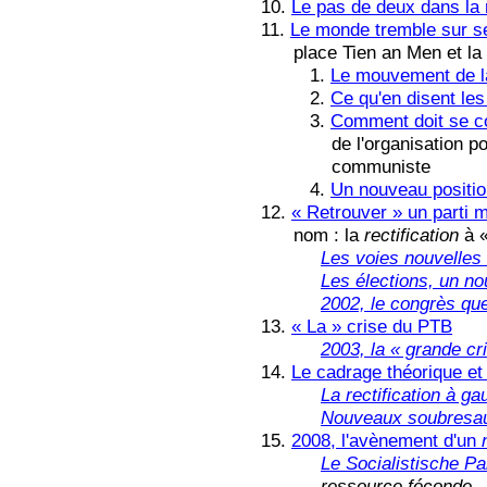
10.
Le pas de deux dans la 
11.
Le monde tremble sur s
place Tien an Men et la c
1.
Le mouvement de l
2.
Ce qu'en disent les
3.
Comment doit se 
de l'organisation pour g
communiste
4.
Un nouveau positio
12.
« Retrouver » un parti m
nom : la
rectification
à 
Les voies nouvelles
Les élections, un n
2002, le congrès que
13.
« La » crise du PTB
2003, la « grande c
14.
Le cadrage théorique et
La rectification à g
Nouveaux soubresau
15.
2008, l'avènement d'un
Le Socialistische Pa
ressource
féconde