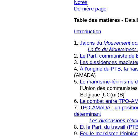
Notes
Dernière page
Table des matières
- Détail
Introduction
1.
Jalons du
Mouvement com
La fin du Mouvement 
2.
Le Parti communiste de 
3.
Les dissidences maoïstes
4.
À l'origine du PTB, la na
(AMADA)
5.
Le marxisme-léninisme d
l'Union des communistes (
Belgique [UC(ml)B]
6.
Le combat entre TPO-AM
7. T
PO-AMADA : un positionn
déterminant
Les dimensions rét
8.
Et le Parti du travail (PT
9.
Feu le marxisme-léninis