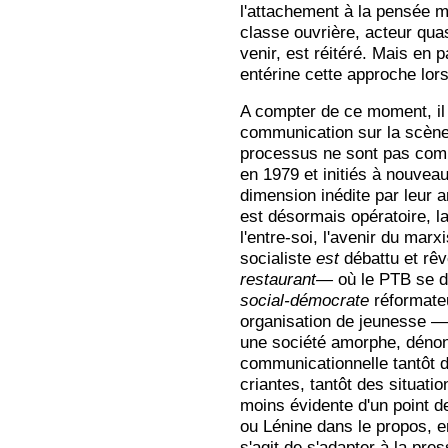
l'attachement à la pensée m
classe ouvrière, acteur quas
venir, est réitéré. Mais en p
entérine cette approche lor
A compter de ce moment, il 
communication sur la scène 
processus ne sont pas compl
en 1979 et initiés à nouvea
dimension inédite par leur a
est désormais opératoire, l
l'entre-soi, l'avenir du mar
xi
socialiste
est
débattu et rê
restaurant—
où le PTB se 
social-démocrate
réformateu
organisation de jeunesse 
une société amorphe, dénon
communicationnelle tantôt d
criantes, tantôt des situati
moins évidente d'un point 
ou Lénine dans le propos, e
s'agit de s'adapter à la pr