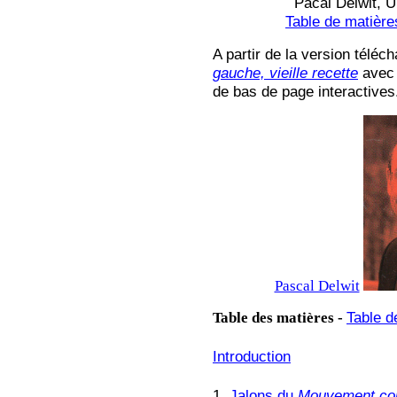
Pacal Delwit, U
Table de matière
A partir de la version téléc
gauche, vieille recette
avec 
de bas de page interactives
Pascal Delwit
Table des matières
-
Table d
Introduction
1.
Jalons du
Mouvement com