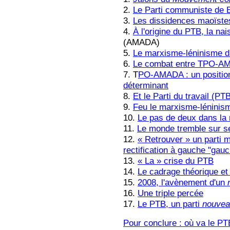
2.
Le Parti communiste de 
3.
Les dissidences maoïstes
4.
À l'origine du PTB, la na
(AMADA)
5.
Le marxisme-léninisme d
6.
Le combat entre TPO-AM
7. T
PO-AMADA : un positionn
déterminant
8.
Et le Parti du travail (PT
9.
Feu le marxisme-léninis
10.
Le pas de deux dans la 
11.
Le monde tremble sur s
12.
« Retrouver » un parti m
rectification à gauche "gau
13.
« La » crise du PTB
14.
Le cadrage théorique et
15.
2008, l'avènement d'un
16.
Une triple percée
17.
Le PTB, un parti
nouve
Pour conclure : où va le PT