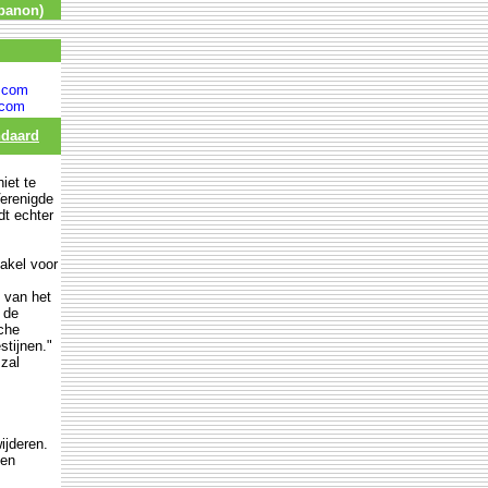
banon)
.com
.com
ndaard
iet te
erenigde
dt echter
takel voor
 van het
 de
che
stijnen."
 zal
ijderen.
Een