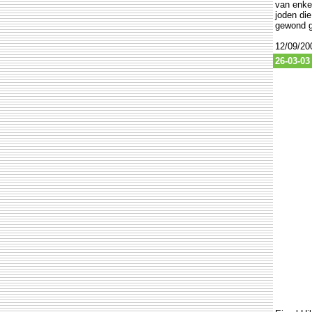
van enke
joden die
gewond g
12/09/200
26-03-03