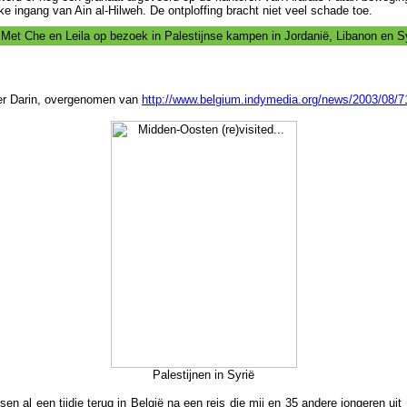
jke ingang van Ain al-Hilweh. De ontploffing bracht niet veel schade toe.
3
Met Che en Leila op bezoek in Palestijnse kampen in Jordanië, Libanon en S
er Darin, overgenomen van
http://www.belgium.indymedia.org/news/2003/08/
Palestijnen in Syrië
en al een tijdje terug in België na een reis die mij en 35 andere jongeren uit