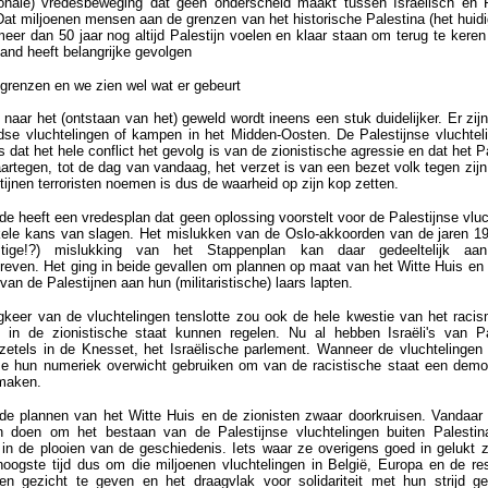
tionale) vredesbeweging dat geen onderscheid maakt tussen Israëlisch en P
Dat miljoenen mensen aan de grenzen van het historische Palestina (het huidig
meer dan 50 jaar nog altijd Palestijn voelen en klaar staan om terug te keren
and heeft belangrijke gevolgen
grenzen en we zien wel wat er gebeurt
naar het (ontstaan van het) geweld wordt ineens een stuk duidelijker. Er zij
dse vluchtelingen of kampen in het Midden-Oosten. De Palestijnse vluchteli
s dat het hele conflict het gevolg is van de zionistische agressie en dat het P
artegen, tot de dag van vandaag, het verzet is van een bezet volk tegen zijn
ijnen terroristen noemen is dus de waarheid op zijn kop zetten.
de heeft een vredesplan dat geen oplossing voorstelt voor de Palestijnse vluc
ele kans van slagen. Het mislukken van de Oslo-akkoorden van de jaren 1
stige!?) mislukking van het Stappenplan kan daar gedeeltelijk aa
reven. Het ging in beide gevallen om plannen op maat van het Witte Huis en I
van de Palestijnen aan hun (militaristische) laars lapten.
gkeer van de vluchtelingen tenslotte zou ook de hele kwestie van het raci
d in de zionistische staat kunnen regelen. Nu al hebben Israëli's van Pa
zetels in de Knesset, het Israëlische parlement. Wanneer de vluchtelingen t
e hun numeriek overwicht gebruiken om van de racistische staat een demo
 maken.
de plannen van het Witte Huis en de zionisten zwaar doorkruisen. Vandaar d
n doen om het bestaan van de Palestijnse vluchtelingen buiten Palesti
 in de plooien van de geschiedenis. Iets waar ze overigens goed in gelukt zi
hoogste tijd dus om die miljoenen vluchtelingen in België, Europa en de re
en gezicht te geven en het draagvlak voor solidariteit met hun strijd ge