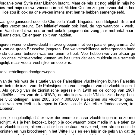
rdanië over Syrië naar Libanon bracht. Maar de reis zit nog altijd in mijn h
ies met mijn nieuwe vrienden in het Midden-Oosten zorgen ervoor dat ik hen
. Hoe zou ik ook na drie weken intens met hen te hebben samengeleefd.
was georganiseerd door de Che-Leila Youth Brigades, een Belgisch-Brits initi
tijns verzet steunt. Een initiatief waarin ook intal, de ngo waarvoor ik werk
n. Vandaar dat we ons er met enkele jongeren die vorig jaar met intal naar 
ij aansloten. En er geen spijt van hadden.
ngeren waren onderverdeeld in twee groepen met een parallel programma. Ze
uit van de groep Brusselse jongeren. Dat we verschillende achtergronden hadd
lende culturen behoren was een enorme troef. Veel hebben we van elkaar ge
 op onze micro-ervaring kunnen we besluiten dat een multiculturele samenle
gelijk maar vooral veel rijker en cooler is.
nse vluchtelingen doodgezwegen
van de reis was de situatie van de Palestijnse vluchtelingen buiten Palestin
m beter de inzet van de Palestijnse eis van 'terugkeer van de vluchtelingen' 
n. Als gevolg van de zionistische agressie in 1948 en de oorlog van 1967
officiële cijfers van de UNRWA, de afdeling van de VN die zich bezig hou
nse vluchtelingen, anno 2003 zo'n 4.000.000 Palestijnen als vluchtelingen.
eid van hen leeft in kampen in Gaza, op de Westelijke Jordaanoever, in 
 Libanon.
igenlijk ongelooflijk dat er over die enorme massa vluchtelingen in onze me
schijnt. Als je hen bezoekt, begrijp je ook waarom onze media in alle talen z
nse vluchtelingen, alleen al door hun bestaan, vervelend, een streep door de
onisten en hun broodheren in het Witte Huis en een luis in de pels van dat d