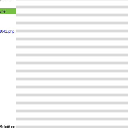
yrië
71842.php
 België en