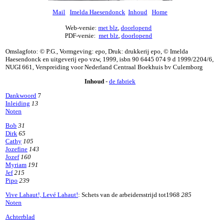
Mail
Imelda Haesendonck
Inhoud
Home
Web-versie:
met blz
,
doorlopend
PDF-versie:
met blz
,
doorlopend
Omslagfoto: © P.G., Vormgeving: epo, Druk: drukkerij epo, © Imelda
Haesendonck en uitgeverij epo vzw, 1999, isbn 90 6445 074 9 d 1999/2204/6,
NUGI 661, Verspreiding voor Nederland Centraal Boekhuis bv Culemborg
Inhoud
-
de fabriek
Dankwoord
7
Inleiding
13
Noten
Bob
31
Dirk
65
Cathy
105
Jozefine
143
Jozef
160
Myriam
191
Jef
215
Pipo
239
Vive Lahaut!, Levé Lahaut!
: Schets van de arbeidersstrijd tot1968
285
Noten
Achterblad