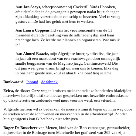
Aan
Jan Saeys,
scheepsbouwer bij Cockerill-Yards Hoboken,
arbeidersleider, in de gevangenis geworpen nadat hij zich tegen
zijn afdanking verzette door een schip te bezetten. Veel te vroeg
gestorven. De had het geluk met hem te werken.
Aan
Laura Coppens,
lid van het vrouwencomité van de 11
maanden durende bezetting van de raffinaderij rbp, met haar
prachtige lach. Ze leerde me plannen en organiseren. Wat mis ik
je!
Aan
Ahmed Baaziz,
mijn Algerijnse broer, syndicalist, die jaar
in jaar uit een mastodont van een vrachtwagen door onmogelijk
smalle bergpassen van de Maghreb jaagt. Centimeterwerk! Die
dit jaar wéér geen visum krijgt om naar ons te komen. Elke dag
in ons hart: goede reis, koul el nhar fi khalbna! treq salama.
Dankwoord
-
Inhoud
-
de fabriek
Erica,
de tikster. Onze wegen kruisten mekaar omdat ze honderden bladzijden
interviews letterlijk uittikte, nieuwe gesprekken met hetzelfde enthousiasme
op diskette zette en zodoende veel meer voor me werd: een vriendin.
Volgende mensen wil ik bedanken, de meeste kwam ik tegen op mijn weg door
de streken waar 'de acht' wonen en meevechten in de arbeidersstrijd. Zonder
hun getuigenis kon ik het boek niet schrijven.
Roger De Busschere
van Menen, kind van de 'Roo-campagne', grensarbeider,
mijnwerker in de Borinage toen Marcinelle het graf werd van 262 van zijn