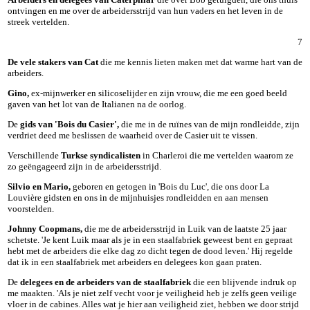
ontvingen en me over de arbeidersstrijd van hun vaders en het leven in de
streek vertelden.
7
De vele stakers van Cat
die me kennis lieten maken met dat warme hart van de
arbeiders.
Gino,
ex-mijnwerker en silicoselijder en zijn vrouw, die me een goed beeld
gaven van het lot van de Italianen na de oorlog.
De
gids van 'Bois du Casier',
die me in de ruïnes van de mijn rondleidde, zijn
verdriet deed me beslissen de waarheid over de Casier uit te vissen.
Verschillende
Turkse syndicalisten
in Charleroi die me vertelden waarom ze
zo geëngageerd zijn in de arbeidersstrijd.
Silvio en Mario,
geboren en getogen in 'Bois du Luc', die ons door La
Louvière gidsten en ons in de mijnhuisjes rondleidden en aan mensen
voorstelden.
Johnny Coopmans,
die me de arbeidersstrijd in Luik van de laatste 25 jaar
schetste. 'Je kent Luik maar als je in een staalfabriek geweest bent en gepraat
hebt met de arbeiders die elke dag zo dicht tegen de dood leven.' Hij regelde
dat ik in een staalfabriek met arbeiders en delegees kon gaan praten.
De
delegees en de arbeiders van de staalfabriek
die een blijvende indruk op
me maakten. 'Als je niet zelf vecht voor je veiligheid heb je zelfs geen veilige
vloer in de cabines. Alles wat je hier aan veiligheid ziet, hebben we door strijd