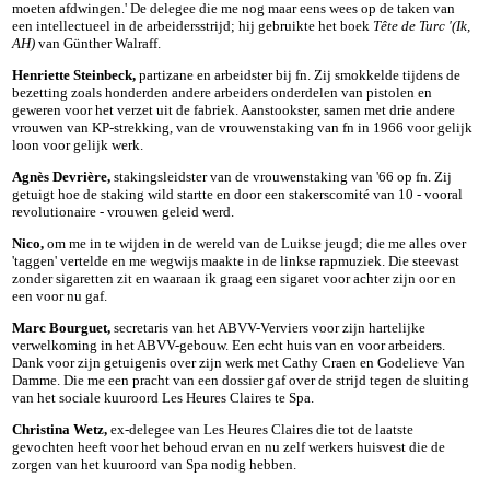
moeten afdwingen.' De delegee die me nog maar eens wees op de taken van
een intellectueel in de arbeidersstrijd; hij gebruikte het boek
Tête de Turc '(Ik,
AH)
van Günther Walraff.
Henriette Steinbeck,
partizane en arbeidster bij fn. Zij smokkelde tijdens de
bezetting zoals honderden andere arbeiders onderdelen van pistolen en
geweren voor het verzet uit de fabriek. Aanstookster, samen met drie andere
vrouwen van KP-strekking, van de vrouwenstaking van fn in 1966 voor gelijk
loon voor gelijk werk.
Agnès Devrière,
stakingsleidster van de vrouwenstaking van '66 op fn. Zij
getuigt hoe de staking wild startte en door een stakerscomité van 10 - vooral
revolutionaire - vrouwen geleid werd.
Nico,
om me in te wijden in de wereld van de Luikse jeugd; die me alles over
'taggen' vertelde en me wegwijs maakte in de linkse rapmuziek. Die steevast
zonder sigaretten zit en waaraan ik graag een sigaret voor achter zijn oor en
een voor nu gaf.
Marc Bourguet,
secretaris van het ABVV-Verviers voor zijn hartelijke
verwelkoming in het ABVV-gebouw. Een echt huis van en voor arbeiders.
Dank voor zijn getuigenis over zijn werk met Cathy Craen en Godelieve Van
Damme. Die me een pracht van een dossier gaf over de strijd tegen de sluiting
van het sociale kuuroord Les Heures Claires te Spa.
Christina Wetz,
ex-delegee van Les Heures Claires die tot de laatste
gevochten heeft voor het behoud ervan en nu zelf werkers huisvest die de
zorgen van het kuuroord van Spa nodig hebben.