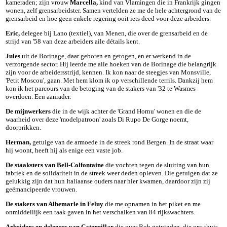
kameraden; zijn vrouw
Marcella,
kind van Vlamingen die in Frankrijk gingen
wonen, zelf grensarbeidster. Samen vertelden ze me de hele achtergrond van de
grensarbeid en hoe geen enkele regering ooit iets deed voor deze arbeiders.
Eric,
delegee bij Lano (textiel), van Menen, die over de grensarbeid en de
strijd van '58 van deze arbeiders aile détails kent.
Jules
uit de Borinage, daar geboren en getogen, en er werkend in de
verzorgende sector. Hij leerde me aile hoeken van de Borinage die belangrijk
zijn voor de arbeidersstrijd, kennen. Ik kon naar de steegjes van Monsville,
'Petit Moscou', gaan. Met hem klom ik op verschillende terrils. Dankzij hem
kon ik het parcours van de betoging van de stakers van '32 te Wasmes
overdoen. Een aanrader.
De mijnwerkers
die in de wijk achter de 'Grand Hornu' wonen en die de
waarheid over deze 'modelpatroon' zoals Di Rupo De Gorge noemt,
doorprikken.
Herman,
getuige van de armoede in de streek rond Bergen. In de straat waar
hij woont, heeft hij als enige een vaste job.
De staaksters van Bell-Colfontaine
die vochten tegen de sluiting van hun
fabriek en de solidariteit in de streek weer deden opleven. Die getuigen dat ze
gelukkig zijn dat hun Italiaanse ouders naar hier kwamen, daardoor zijn zij
geëmancipeerde vrouwen.
De stakers van Albemarle in Feluy
die me opnamen in het piket en me
onmiddellijk een taak gaven in het verschalken van 84 rijkswachters.
Arbeiders en delegees van Caterpillar
die over Bob getuigden, die ons thuis