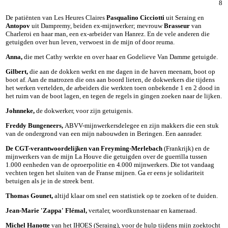
8
De patiënten van Les Heures Claires
Pasqualino Cicciotti
uit Seraing en
Antopov
uit Dampremy, beiden ex-mijnwerker; mevrouw
Brasseur
van
Charleroi en haar man, een ex-arbeider van Hanrez. En de vele anderen die
getuigden over hun leven, verwoest in de mijn of door reuma.
Anna,
die met Cathy werkte en over haar en Godelieve Van Damme getuigde.
Gilbert,
die aan de dokken werkt en me dagen in de haven meenam, boot op
boot af. Aan de matrozen die ons aan boord lieten, de dokwerkers die tijdens
het werken vertelden, de arbeiders die werkten toen onbekende 1 en 2 dood in
het ruim van de boot lagen, en tegen de regels in gingen zoeken naar de lijken.
Johnneke,
de dokwerker, voor zijn getuigenis.
Freddy Bungeneers,
ABVV-mijnwerkersdelegee en zijn makkers die een stuk
van de ondergrond van een mijn nabouwden in Beringen. Een aanrader.
De CGT-verantwoordelijken van Freyming-Merlebach
(Frankrijk) en de
mijnwerkers van de mijn La Houve die getuigden over de guerrilla tussen
1.000 eenheden van de oproerpolitie en 4.000 mijnwerkers. Die tot vandaag
vechten tegen het sluiten van de Franse mijnen. Ga er eens je solidariteit
betuigen als je in de streek bent.
Thomas Gounet,
altijd klaar om snel een statistiek op te zoeken of te duiden.
Jean-Marie 'Zappa' Flémal,
vertaler, woordkunstenaar en kameraad.
Michel Hanotte
van het IHOES (Seraing), voor de hulp tijdens mijn zoektocht