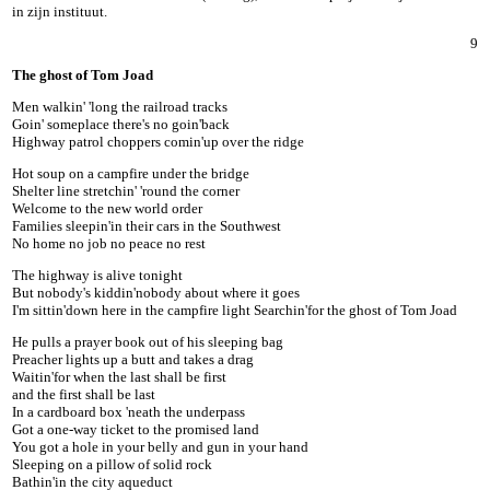
in zijn instituut.
9
The ghost of Tom Joad
Men walkin' 'long the railroad tracks
Goin' someplace there's no goin'back
Highway patrol choppers comin'up over the ridge
Hot soup on a campfire under the bridge
Shelter line stretchin' 'round the corner
Welcome to the new world order
Families sleepin'in their cars in the Southwest
No home no job no peace no rest
The highway is alive tonight
But nobody's kiddin'nobody about where it goes
I'm sittin'down here in the campfire light Searchin'for the ghost of Tom Joad
He pulls a prayer book out of his sleeping bag
Preacher lights up a butt and takes a drag
Waitin'for when the last shall be first
and the first shall be last
In a cardboard box 'neath the underpass
Got a one-way ticket to the promised land
You got a hole in your belly and gun in your hand
Sleeping on a pillow of solid rock
Bathin'in the city aqueduct