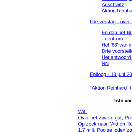
Auschwitz
Aktion Reinha
6de verslag - over 
En dan het B
- centrum
Het '68' van 
Drie voorstell
Het antwoord
NN
Epiloog - 18 juni 2
"Aktion Reinhard" t
1ste ve
Wifi
Over het zwarte gat, Pol
Op zoek naar "Aktion Re
1,7 milj. Poolse joden 