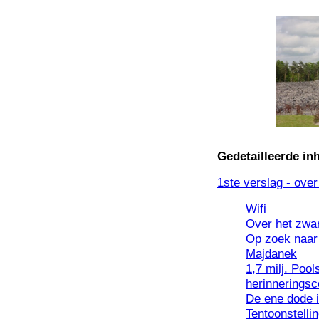
Gedetailleerde in
1ste verslag - over
Wifi
Over het zwar
Op zoek naar 
Majdanek
1,7 milj. Poo
herinnerings
De ene dode i
Tentoonstelli