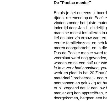
De
"Poolse manier"
En als je het nu eens uitboor
rijden, rekenend op de
Poolse
vinden zonder het juiste mate
indertijd door Jan L. duidelij
machine moest installeren in 
lief en later z'n vrouw van t
eerste familiebezoek en heb l
meren doorgebracht, en in di
Dus de Poolse manier werd t
voorplaat werd nog gevonden,
worden en na een half uur was 
is in a very bad condition, yo
werk en plaat is het 20 Zloty
materiaal? probeerde ik nog m
ontspannen en gelukkig tot h
er bij zeggend dat ik een low
manier erg kon appreciëren, zo
doorgekomen, hetgeen een beg