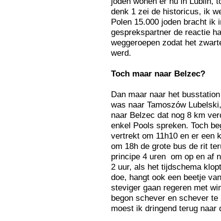
joden wonen er nu in Lublin, 
denk 1 zei de historicus, ik 
Polen 15.000 joden bracht ik i
gesprekspartner de reactie ha
weggeroepen zodat het zwarte
werd.
Toch
maar naar Belzec?
Dan maar naar het busstation
was naar Tamoszów Lubelski, 
naar Belzec dat nog 8 km verd
enkel Pools spreken. Toch be
vertrekt om 11h10 en er een k
om 18h de grote bus de rit ter
principe 4 uren om op en af n
2 uur, als het tijdschema klop
doe, hangt ook een beetje van
steviger gaan regeren met win
begon schever en schever te 
moest ik dringend terug naar 