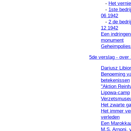
-
Het verni
-
1ste bedri
06 1942
-
2 de bedri
12 1942
Een indringen
monument
Geheimpolies
5de verslag - over 
Dariusz Libi
Benoeming va
betekenissen
"Aktion Reinh
Lipowa-camp
Verzetsmuseu
Het zwarte gat
Het immer ve
verleden
Een Marokkaa
M.S. Arnoni, 