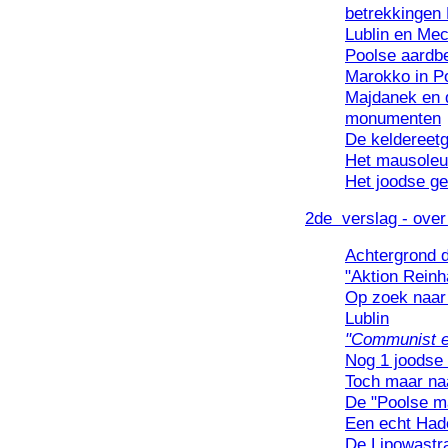
betrekkingen 
Lublin en Mec
Poolse aardb
Marokko in P
Majdanek en 
monumenten
De keldereet
Het mausoleu
Het joodse get
2de verslag - over
Achtergrond 
"Aktion Reinh
Op zoek naar
Lublin
"Communist e
Nog 1 joodse 
Toch maar na
De "Poolse m
Een echt Had
De Lipowastra