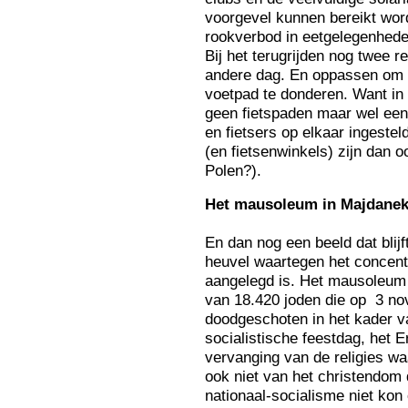
voorgevel kunnen bereikt word
rookverbod in eetgelegenheden
Bij het terugrijden nog twee
andere dag. En oppassen om me
voetpad te donderen. Want in 
geen fietspaden maar wel ee
en fietsers op elkaar ingestel
(en fietsenwinkels) zijn dan o
Polen?).
He
t mausoleum in Majdane
En dan nog een beeld dat blij
heuvel waartegen het concent
aangelegd is. Het mausoleum 
van 18.420 joden die op 3 n
doodgeschoten in het kader va
socialistische feestdag, het E
vervanging van de religies w
ook niet van het christendom d
nationaal-socialisme niet kon 