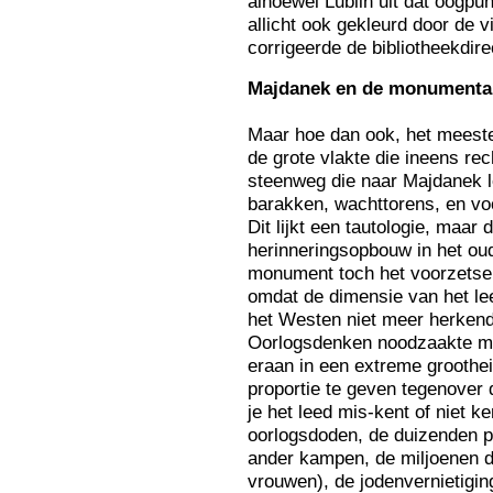
alhoewel Lublin uit dat oogpu
allicht ook gekleurd door de vi
corrigeerde de bibliotheekdir
Ma
jdanek en de monument
Maar hoe dan ook, het meeste
de grote vlakte die ineens rec
steenweg die naar Majdanek l
barakken, wachttorens, en v
Dit lijkt een tautologie, maar
herinneringsopbouw in het ou
monument toch het voorzetse
omdat de dimensie van het le
het Westen niet meer herkend
Oorlogsdenken noodzaakte mis
eraan in een extreme groothe
proportie te geven tegenover 
je het leed mis-kent of niet k
oorlogsdoden, de duizenden p
ander kampen, de miljoenen d
vrouwen), de jodenvernietigin