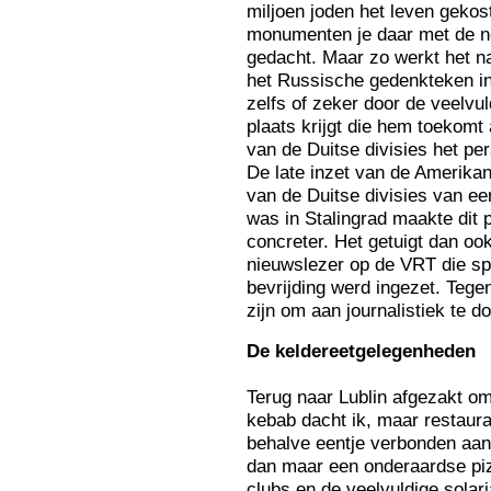
miljoen joden het leven gekos
monumenten je daar met de n
gedacht. Maar zo werkt het na
het Russische gedenkteken in 
zelfs of zeker door de veelvul
plaats krijgt die hem toekomt
van de Duitse divisies het pe
De late inzet van de Amerika
van de Duitse divisies van een
was in Stalingrad maakte dit 
concreter. Het getuigt dan o
nieuwslezer op de VRT die sp
bevrijding werd ingezet. Teg
zijn om aan journalistiek te d
De
keldereetgelegenheden
Terug naar Lublin afgezakt om
kebab dacht ik, maar restaur
behalve eentje verbonden aan 
dan maar een onderaardse piz
clubs en de veelvuldige solari