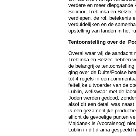
verdere en meer diepgaande k
Sobibor, Treblinka en Belzec k
verdiepen, de rol, betekenis 
verduidelijken en de samenha
opstelling van landen in het r
Te
ntoonstelling over de Poo
Overal waar wij de aandacht r
Treblinka en Belzec hebben we
de belangrijke tentoonstelling
ging over de Duits/Poolse bet
tot 4 regels in een commentaa
feitelijke uitvoerder van de op
Lublin, weliswaar met de laco
Joden werden gedood, zonder 
alsof dit een detail was naast 
is een gezamenlijke producti
allicht de gevoelige punten v
Majdanek is (vooralsnog) niets
Lublin in dit drama gespeeld h