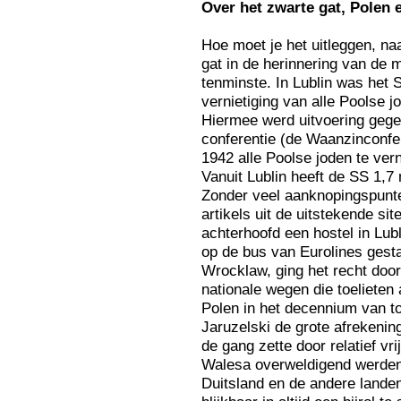
Over
het zwarte gat, Polen e
Hoe moet je het uitleggen, na
gat in de herinnering van de m
tenminste. In Lublin was het
vernietiging van alle Poolse j
Hiermee werd uitvoering geg
conferentie (de Waanzinconfere
1942 alle Poolse joden te ver
Vanuit Lublin heeft de SS 1,7
Zonder veel aanknopingspunte
artikels uit de uitstekende si
achterhoofd een hostel in Lubl
op de bus van Eurolines gest
Wrocklaw, ging het recht doo
nationale wegen die toelieten 
Polen in het decennium van to
Jaruzelski de grote afrekeni
de gang zette door relatief vr
Walesa overweldigend werde
Duitsland en de andere lande