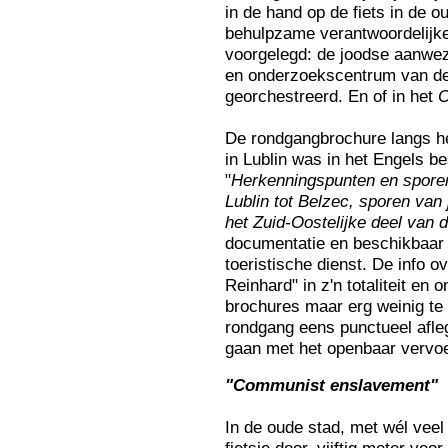
in de hand op de fiets in de 
behulpzame verantwoordelijke
voorgelegd: de joodse aanwez
en onderzoekscentrum van d
georchestreerd. En of in het
C
De rondgangbrochure langs h
in Lublin was in het Engels 
"
Herkenningspunten en sporen 
Lublin tot Belzec, sporen van
het Zuid-Oostelijke deel van d
documentatie en beschikbaar (
toeristische dienst. De info o
Reinhard" in z'n totaliteit e
brochures maar erg weinig t
rondgang eens punctueel afle
gaan met het openbaar vervoe
"
Com
munist enslavement"
In de oude stad, met wél veel