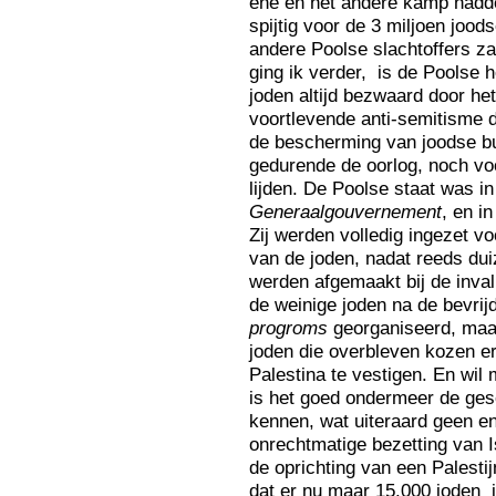
ene en het andere kamp hadde
spijtig voor de 3 miljoen joo
andere Poolse slachtoffers z
ging ik verder, is de Poolse h
joden altijd bezwaard door he
voortlevende anti-semitisme 
de bescherming van joodse bu
gedurende de oorlog, noch vo
lijden. De Poolse staat was i
Generaalgouvernement
, en i
Zij werden volledig ingezet v
van de joden, nadat reeds du
werden afgemaakt bij de inval
de weinige joden na de bevri
progroms
georganiseerd, maar
joden die overbleven kozen e
Palestina te vestigen. En wil 
is het goed ondermeer de ges
kennen, wat uiteraard geen en
onrechtmatige bezetting van I
de oprichting van een Palestij
dat er nu maar 15.000 joden i