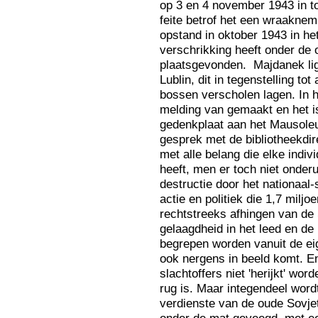
op 3 en 4 november 1943 in t
feite betrof het een wraaknem
opstand in oktober 1943 in he
verschrikking heeft onder de
plaatsgevonden. Majdanek li
Lublin, dit in tegenstelling to
bossen verscholen lagen. In
melding van gemaakt en het is
gedenkplaat aan het Mausoleu
gesprek met de bibliotheekdi
met alle belang die elke indi
heeft, men er toch niet onderu
destructie door het nationaal
actie en politiek die 1,7 mil
rechtstreeks afhingen van de S
gelaagdheid in het leed en d
begrepen worden vanuit de ei
ook nergens in beeld komt. E
slachtoffers niet 'herijkt' wor
rug is. Maar integendeel word
verdienste van de oude Sovje
onder de mat geveegd, met ee