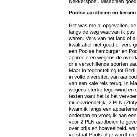
Nekkerspoel. Misschien goed
Po
olse aardbeien en kersen
Het was me al opgevallen, de
langs de weg waarvan ik pas l
waren. Vers van het land of a
kwalitatief niet goed of vers
een Poolse hamburger en Poo
appreciëren wegens de overd
drie verschillende soorten sa
Maar in tegenstelling tot Ber
in volle diversiteit van aanbo
van een kale reis terug. In M
wegens sterke tegenwind en o
testen want het is hét vervoer
milieuvriendelijk, 2 PLN (Zloty
kwam ik langs een apparteme
onderaan en vroeg ik aan een
voor 2 PLN aardbeien te gev
over prijs en hoeveelheid, wan
verstaat Pools of je wordt ni