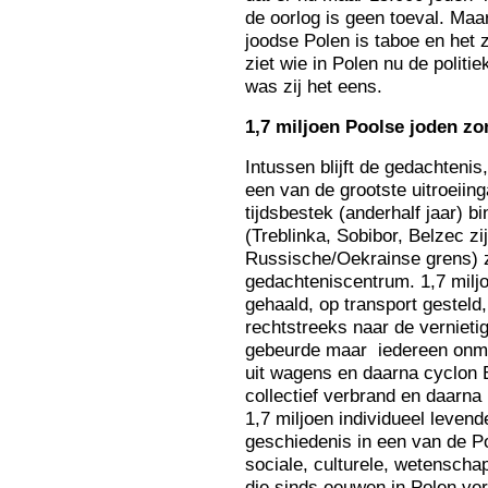
de oorlog is geen toeval. Maa
joodse Polen is taboe en het za
ziet wie in Polen nu de politi
was zij het eens.
1,7
miljoen Poolse joden zo
Intussen blijft de gedachteni
een van de grootste uitroeiin
tijdsbestek (anderhalf jaar) bi
(Treblinka, Sobibor, Belzec z
Russische/Oekrainse grens) 
gedachteniscentrum. 1,7 milj
gehaald, op transport gesteld
rechtstreeks naar de verniet
gebeurde maar iedereen onmid
uit wagens en daarna cyclon 
collectief verbrand en daarna 
1,7 miljoen individueel leven
geschiedenis in een van de Po
sociale, culturele, wetenscha
die sinds eeuwen in Polen ver