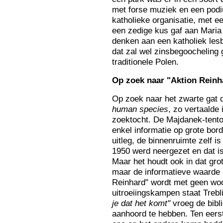
met forse muziek en een podi
katholieke organisatie, met e
een zedige kus gaf aan Mari
denken aan een katholiek lesb
dat zal wel zinsbegoocheling g
traditionele Polen.
Op
zoek naar "Aktion Reinh
Op zoek naar het zwarte gat d
human species
, zo vertaalde
zoektocht. De Majdanek-tentoo
enkel informatie op grote bo
uitleg, de binnenruimte zelf is
1950 werd neergezet en dat is 
Maar het houdt ook in dat gro
maar de informatieve waarde 
Reinhard" wordt met geen woo
uitroeiingskampen staat Trebl
je dat het komt"
vroeg de bibl
aanhoord te hebben. Ten eers