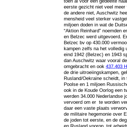
toen al voor een gedeelte naa
eerste gezicht niet veel mee
de andere niet, Auschwitz hee
mensheid veel sterker vastge
miljoen doden in wat de Duitse
“Aktion Reinhard” noemden en
en Belzec werd uitgevoerd. E
Belzec bv op 430.000 vermoor
kampen zelfs na het volledig 
eind 1942 (Belzec) en 1943 sp
dan Auschwitz waar vooral d
omgebracht en ook
437.403 H
de drie uitroeiingskampen, ge
Rusland/Oekraine scheidt, in 
Poolse en 1 miljoen Russisch
ook in de Koude Oorlog een t
werden 34.000 Nederlandse j
vervoerd om er te worden ve
daar een vaste plaats verworv
de militaire hegemonie over E
de joden tot eerste, en de de
en Rusland voorop, tot arbeid