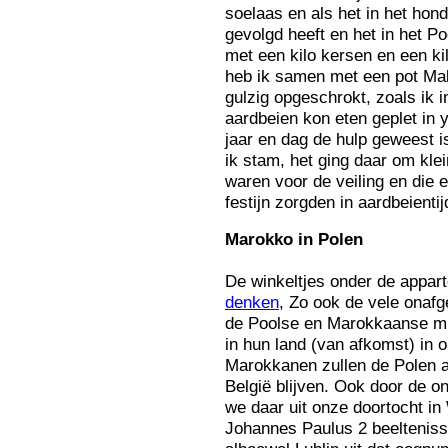
soelaas en als het in het honde
gevolgd heeft en het in het Po
met een kilo kersen en een k
heb ik samen met een pot Malj
gulzig opgeschrokt, zoals ik 
aardbeien kon eten geplet in 
jaar en dag de hulp geweest i
ik stam, het ging daar om kle
waren voor de veiling en die
festijn zorgden in aardbeientij
Ma
rokko in Polen
De winkeltjes onder de appa
denken
, Zo ook de vele onaf
de Poolse en Marokkaanse mig
in hun land (van afkomst) in 
Marokkanen zullen de Polen alli
België blijven. Ook door de 
we daar uit onze doortocht i
Johannes Paulus 2 beeltenisse