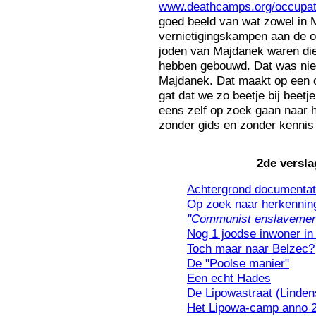
www.deathcamps.org/occupati
goed beeld van wat zowel in 
vernietigingskampen aan de or
joden van Majdanek waren die
hebben gebouwd. Dat was niet 
Majdanek. Dat maakt op een o
gat dat we zo beetje bij beet
eens zelf op zoek gaan naar h
zonder gids en zonder kennis 
2de versl
Achtergrond documentati
Op zoek naar herkenning
"Communist enslavemen
Nog 1 joodse inwoner in
Toch maar naar Belzec?
De "Poolse manier"
Een echt Hades
De Lipowastraat (Linden
Het Lipowa-camp anno 