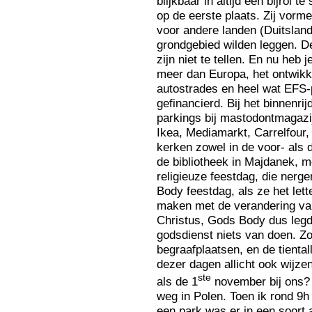
blijkbaar in altijd een bijrol 
op de eerste plaats. Zij vormen
voor andere landen (Duitsland
grondgebied wilden leggen. D
zijn niet te tellen. En nu heb
meer dan Europa, het ontwikk
autostrades en heel wat EFS-
gefinancierd. Bij het binnenri
parkings bij mastodontmagazi
Ikea, Mediamarkt, Carrelfour,
kerken zowel in de voor- als 
de bibliotheek in Majdanek, m
religieuze feestdag, die nerg
Body feestdag, als ze het lette
maken met de verandering van
Christus, Gods Body dus legd
godsdienst niets van doen. Zoa
begraafplaatsen, en de tient
dezer dagen allicht ook wijzen
ste
als de 1
november bij ons? 
weg in Polen. Toen ik rond 9h 
een park was er in een soort 