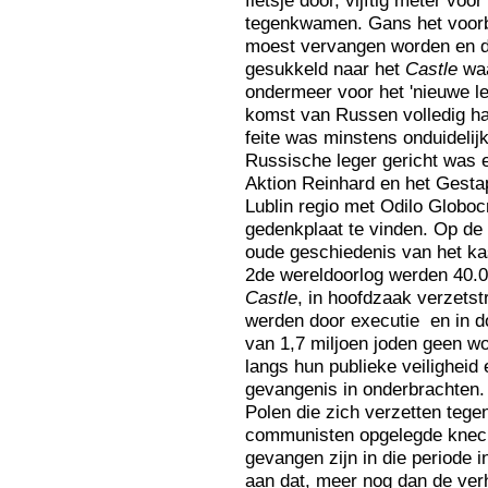
fietsje door, vijftig meter voo
tegenkwamen. Gans het voorbl
moest vervangen worden en da
gesukkeld naar het
Castle
waa
ondermeer voor het 'nieuwe le
komst van Russen volledig had
feite was minstens onduideli
Russische leger gericht was 
Aktion Reinhard en het Gest
Lublin regio met Odilo Globoc
gedenkplaat te vinden. Op de
oude geschiedenis van het ka
2de wereldoorlog werden 40.0
Castle
, in hoofdzaak verzetst
werden door executie en in d
van 1,7 miljoen joden geen wo
langs hun publieke veiligheid
gevangenis in onderbrachten.
Polen die zich verzetten teg
communisten opgelegde knech
gevangen zijn in die periode 
aan dat, meer nog dan de verh