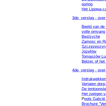
oorlog
Het Lipowa-c
3de verslag - over
Beeld van de 
volle omvang
Beslzyche
Zamosc en R
Szczezeszyn
Józefów
Tomaszów Lu
Belzec of het
4de verslag - over
Indrukwekke
Verlaten dorp
De tentoonste
Het zwijgen v
P
ools Galicië
Brochure "Ve