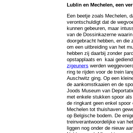
Lu
blin en Mechelen, een ver
Een beetje zoals Mechelen, da
verontschuldigt dat de wegvoe
kunnen gebeuren, maar intus
van de Dossinkazerne waarin
doorgebracht hebben, en die 
om een uitbreiding van het m
hebben zij daarbij zonder pa
opstapplaats en kaai gediend
zigeuners
werden weggevoerd 
ring te rijden voor de trein l
Auschwitz ging. Op een kleine
de aankomstkaaien en de sp
Joods Museum van Deportatie e
met enkele stukken spoor als 
de ringkant geen enkel spoor 
Mechelen tot thuishaven gewe
op Belgische bodem. De enige
treinverantwoordelijke van he
liggen nog onder de nieuw aan